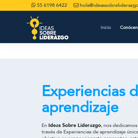
55 6198 6422
hola@ideassobreliderazg
Inicio
Conócen
Experiencias 
aprendizaje
En
Ideas Sobre Liderazgo
, nos dedicamos 
través de Experiencias de aprendizaje única