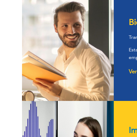
Bi
Tra
Est
emp
Ver
Im