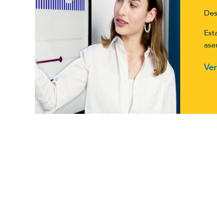
Des
Est
ase
Ver